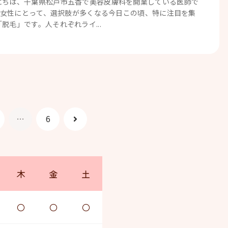
にちは、千葉県松戸市五香で美容皮膚科を開業している医師で
代の女性にとって、選択肢が多くなる今日この頃、特に注目を集
脱毛」です。人それぞれライ...
次
…
6
へ
木
金
土
〇
〇
〇