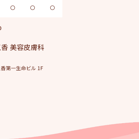
〇
〇
〇
0
香 美容皮膚科
五香第一生命ビル 1F