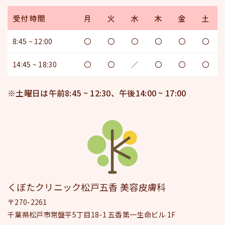
受付時間
月
火
水
木
金
土
8:45 ~ 12:00
〇
〇
〇
〇
〇
〇
14:45 ~ 18:30
〇
〇
／
〇
〇
〇
※土曜日は午前8:45 ~ 12:30、午後14:00 ~ 17:00
くぼたクリニック松戸五香 美容皮膚科
〒270-2261
千葉県松戸市常盤平5丁目18-1 五香第一生命ビル 1F