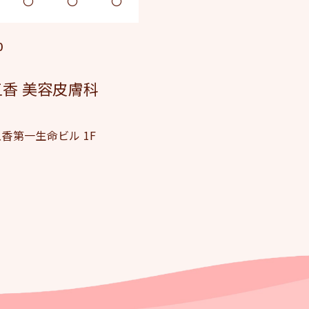
〇
〇
〇
0
香 美容皮膚科
五香第一生命ビル 1F