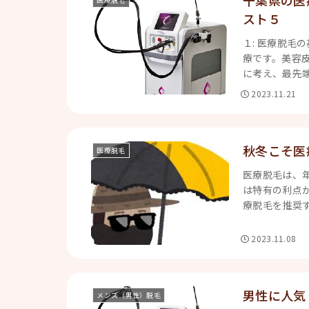
千葉県の医
スト５
１: 医療脱毛
療です。美容
に考え、最先端
2023.11.21
秋冬こそ医
医療脱毛
医療脱毛は、
は特有の利点が
療脱毛を推奨す
2023.11.08
男性に人気
メンズ（男性）脱毛