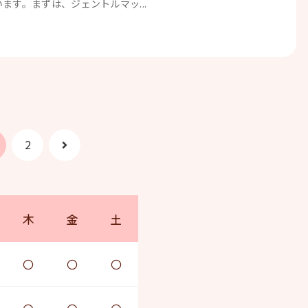
ます。まずは、ジェントルマッ...
次
2
へ
木
金
土
〇
〇
〇